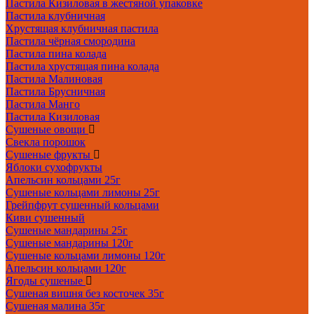
Пастила Кизиловая в жестяной упаковке
Пастила клубничная
Хрустящая клубничная пастила
Пастила чёрная смородина
Пастила пина колада
Пастила хрустящая пина колада
Пастила Малиновая
Пастила Брусничная
Пастила Манго
Пастила Кизиловая
Сушеные овощи
Свекла порошок
Сушеные фрукты
Яблоки сухофрукты
Апельсин кольцами 25г
Сушеные кольцами лимоны 25г
Грейпфрут сушенный кольцами
Киви сушенный
Сушеные мандарины 25г
Сушеные мандарины 120г
Сушеные кольцами лимоны 120г
Апельсин кольцами 120г
Ягоды сушеные
Сушеная вишня без косточек 35г
Сушеная малина 35г