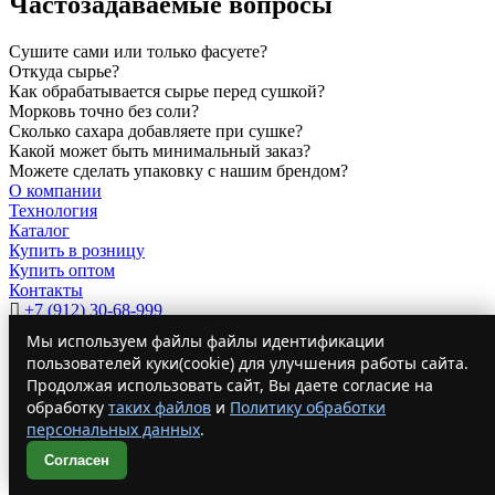
Частозадаваемые вопросы
Сушите сами или только фасуете?
Откуда сырье?
Как обрабатывается сырье перед сушкой?
Морковь точно без соли?
Сколько сахара добавляете при сушке?
Какой может быть минимальный заказ?
Можете сделать упаковку с нашим брендом?
О компании
Технология
Каталог
Купить в розницу
Купить оптом
Контакты
+7 (912) 30-68-999
info@arbus74.ru
Мы используем файлы файлы идентификации
Заказать звонок
пользователей куки(cookie) для улучшения работы сайта.
Челябинск, Молодогвардейцев, 56,
Продолжая использовать сайт, Вы даете согласие на
+7 (351) 742 15 75,
обработку
таких файлов
и
Политику обработки
+7 (351) 742 16 76
персональных данных
.
Город:
Курск
Согласен
© 2026 ООО Арбуз