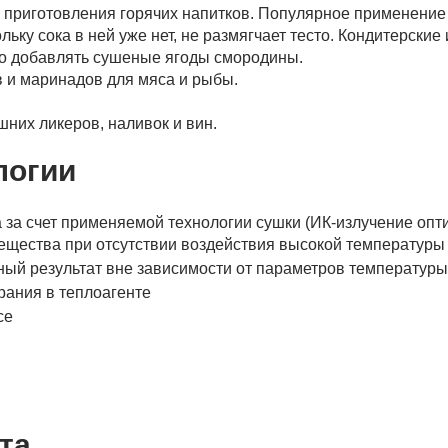
 приготовления горячих напитков. Популярное применение —
ьку сока в ней уже нет, не размягчает тесто. Кондитерски
но добавлять сушеные ягоды смородины.
в и маринадов для мяса и рыбы.
них ликеров, наливок и вин.
логии
 за счет применяемой технологии сушки (ИК-излучение опт
ещества при отсутствии воздействия высокой температуры 
ный результат вне зависимости от параметров температуры
рания в теплоагенте
се
та